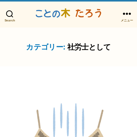
Search
メニュー
こ
と
の
木
カテゴリー:
社労士として
た
ろ
う