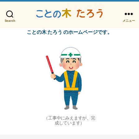
Search
メニュー
こ
と
ことの木 たろう のホームページです。
の
木
た
ろ
う
（工事中にみえますが、完
成しています）