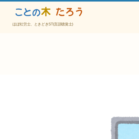
こ
ほぼ社労士、ときどきST(言語聴覚士)
と
の
木
た
ろ
う