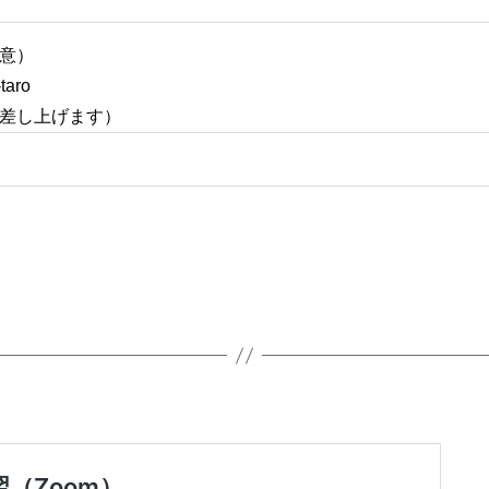
任意）
aro
事を差し上げます）