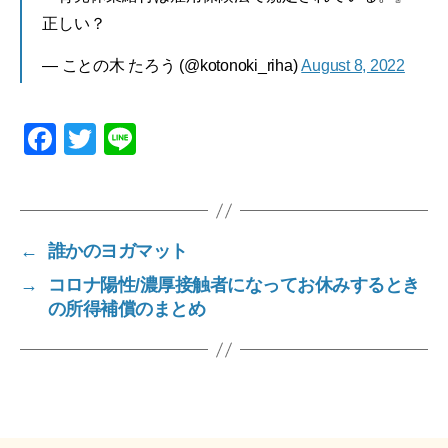
正しい？
— ことの木 たろう (@kotonoki_riha)
August 8, 2022
F
T
Li
a
wi
n
c
tt
e
e
er
←
誰かのヨガマット
b
→
コロナ陽性/濃厚接触者になってお休みするとき
o
の所得補償のまとめ
o
k