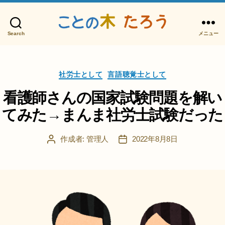
Search
メニュー
こ
と
の
カ
木
社労士として
言語聴覚士として
テ
た
ゴ
看護師さんの国家試験問題を解い
ろ
リ
う
てみた→まんま社労士試験だった
ー
作成者:
管理人
2022年8月8日
投
投
稿
稿
者
日