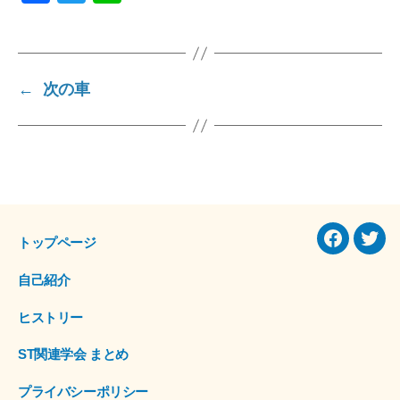
a
wi
n
c
tt
e
e
er
←
次の車
b
o
o
k
トップページ
Facebook
Twitt
自己紹介
ヒストリー
ST関連学会 まとめ
プライバシーポリシー