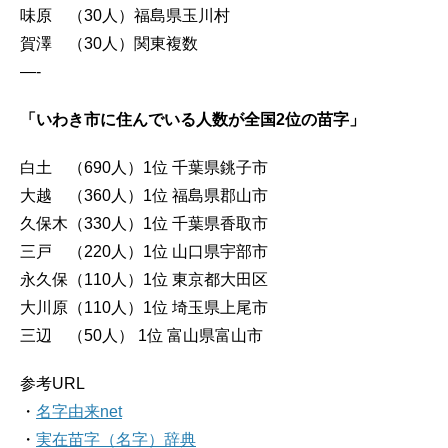
味原 （30人）福島県玉川村
賀澤 （30人）関東複数
—-
「いわき市に住んでいる人数が全国2位の苗字」
白土 （690人）1位 千葉県銚子市
大越 （360人）1位 福島県郡山市
久保木（330人）1位 千葉県香取市
三戸 （220人）1位 山口県宇部市
永久保（110人）1位 東京都大田区
大川原（110人）1位 埼玉県上尾市
三辺 （50人） 1位 富山県富山市
参考URL
・
名字由来net
・
実在苗字（名字）辞典