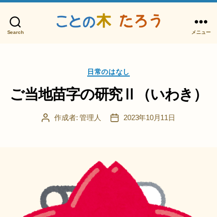
Search
メニュー
こ
と
の
カ
木
日常のはなし
テ
た
ゴ
ご当地苗字の研究Ⅱ（いわき）
ろ
リ
う
ー
作成者:
管理人
2023年10月11日
投
投
稿
稿
者
日