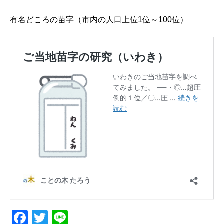
有名どころの苗字（市内の人口上位1位～100位）
F
T
Li