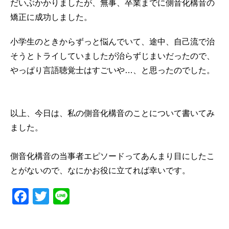
だいぶかかりましたが、無事、卒業までに側音化構音の
矯正に成功しました。
小学生のときからずっと悩んでいて、途中、自己流で治
そうとトライしていましたが治らずじまいだったので、
やっぱり言語聴覚士はすごいや…、と思ったのでした。
以上、今日は、私の側音化構音のことについて書いてみ
ました。
側音化構音の当事者エピソードってあんまり目にしたこ
とがないので、なにかお役に立てれば幸いです。
F
T
Li
a
wi
n