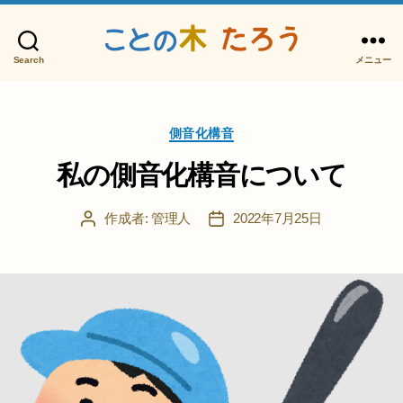
Search
メニュー
こ
と
の
カ
木
側音化構音
テ
た
ゴ
私の側音化構音について
ろ
リ
う
ー
作成者:
管理人
2022年7月25日
投
投
稿
稿
者
日