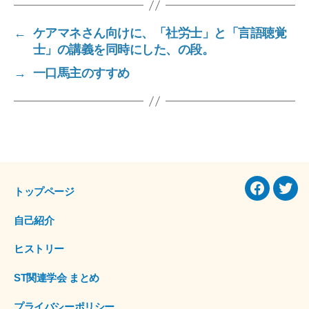
c
tt
e
e
er
←
ケアマネさん向けに、「社労士」と「言語聴覚
b
士」の講義を同時にした、の段。
o
→
一口馬主のすすめ
o
k
トップページ
Facebook
Twitt
自己紹介
ヒストリー
ST関連学会 まとめ
プライバシーポリシー