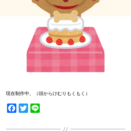
現在制作中。（頭からけむりもくもく）
F
T
Li
a
wi
n
c
tt
e