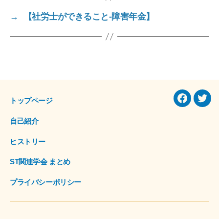
e
er
→
【社労士ができること-障害年金】
b
o
o
k
トップページ
Facebook
Twitt
自己紹介
ヒストリー
ST関連学会 まとめ
プライバシーポリシー