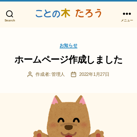
Search
メニュー
こ
と
の
カ
木
お知らせ
テ
た
ゴ
ホームページ作成しました
ろ
リ
う
ー
作成者:
管理人
2022年1月27日
投
投
稿
稿
者
日